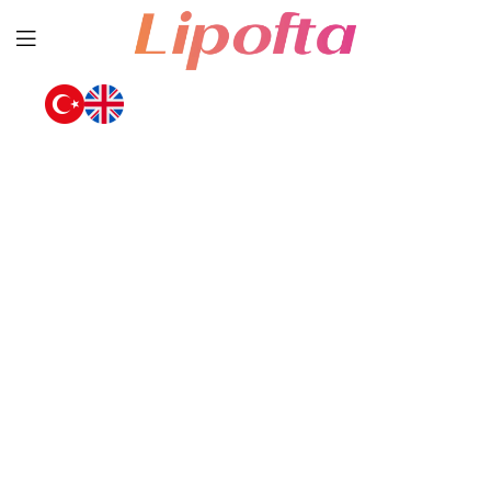
Lipofta
MULTİ LİPOZOMAL GIDA TAKVİYESİ
Lipozomal Güçle,
Doğanın Mucizesini
Hücrelerinize
Taşıyoruz!