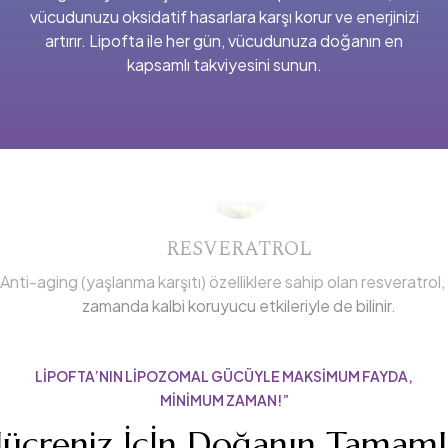
vücudunuzu oksidatif hasarlara karşı korur ve enerjinizi
artırır. Lipofta ile her gün, vücudunuza doğanın en
kapsamlı takviyesini sunun.
Hemen İncele
RESVERATROL
Anti-aging (yaşlanma karşıtı) özelliklere sahip olan resveratrol,
zamanda kalbi koruyucu etkileriyle de bilinir.
LİPOFTA’NIN LİPOZOMAL GÜCÜYLE MAKSİMUM FAYDA,
MİNİMUM ZAMAN!”
ücreniz İçİn Doğanın Tamamlay