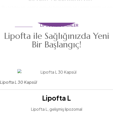
Bu iki bileşen, gözün makula bölgesinin ana pigmentidir ve g
fonksiyonu için kritiktir. Yaşla birlikte azalan bu bileşenlerin alın
göz sağlığını korumaya yardımcı olabilir.
LIPOZOMAL ÜRÜNLER
Lipofta ile Sağlığınızda Yeni
Bir Başlangıç!
Lipofta L 30 Kapsül
Lipofta L
Lipofta L, gelişmiş lipozomal