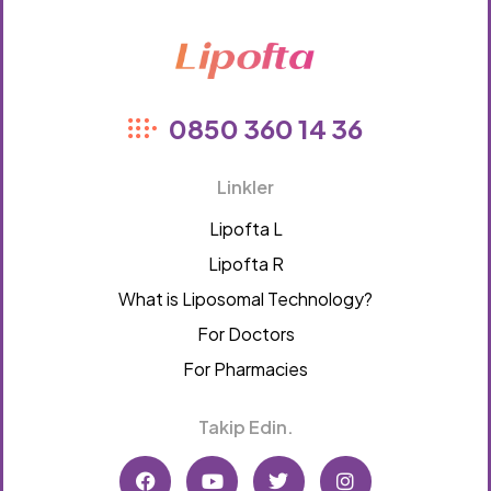
Lipofta
0850 360 14 36
Linkler
Lipofta L
Lipofta R
What is Liposomal Technology?
For Doctors
For Pharmacies
Takip Edin.