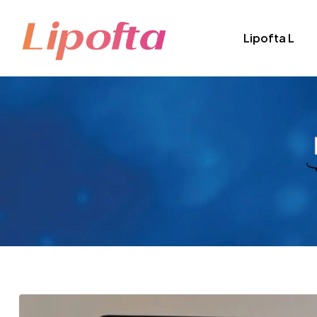
Lipofta L
Lipofta
Sağlığınız
İçin
Doğanın
Lipozomal
Teknolojisi