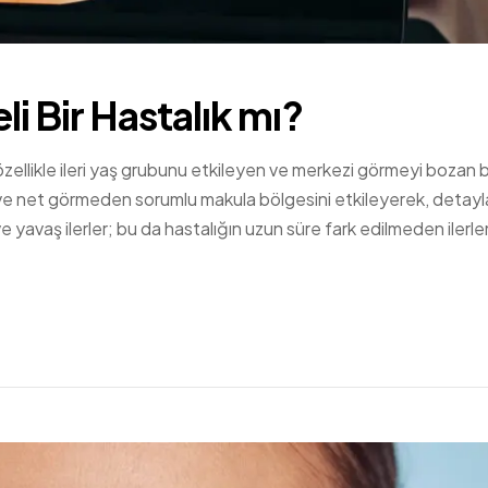
li Bir Hastalık mı?
özellikle ileri yaş grubunu etkileyen ve merkezi görmeyi bozan b
 ve net görmeden sorumlu makula bölgesini etkileyerek, detayla
 ve yavaş ilerler; bu da hastalığın uzun süre fark edilmeden iler