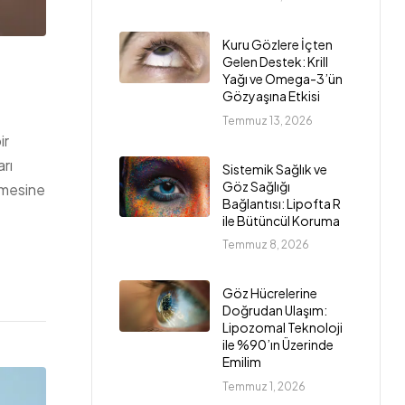
Kuru Gözlere İçten
Gelen Destek: Krill
Yağı ve Omega-3’ün
Gözyaşına Etkisi
Temmuz 13, 2026
ir
rı
Sistemik Sağlık ve
Göz Sağlığı
lemesine
Bağlantısı: Lipofta R
ile Bütüncül Koruma
Temmuz 8, 2026
Göz Hücrelerine
Doğrudan Ulaşım:
Lipozomal Teknoloji
ile %90’ın Üzerinde
Emilim
Temmuz 1, 2026