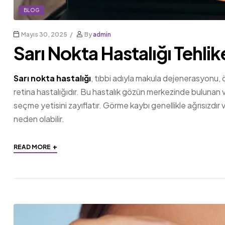
BLOG
Mayıs 30, 2025
By
admin
Sarı Nokta Hastalığı Tehlike
Sarı nokta hastalığı
, tıbbi adıyla makula dejenerasyonu, 
retina hastalığıdır. Bu hastalık gözün merkezinde bulunan
seçme yetisini zayıflatır. Görme kaybı genellikle ağrısızdır
neden olabilir.
+
READ MORE