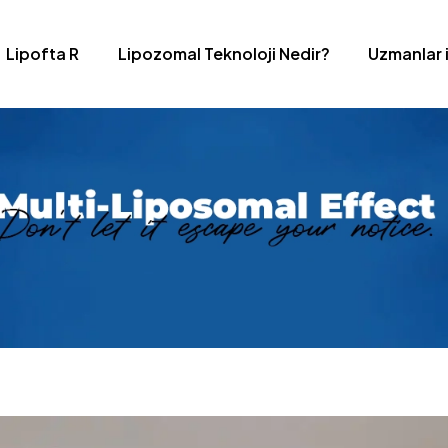
Lipofta R
Lipozomal Teknoloji Nedir?
Uzmanlar 