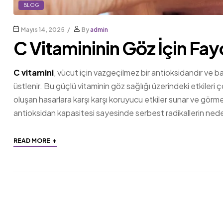
BLOG
Mayıs 14, 2025
By
admin
C Vitamininin Göz İçin Fay
C vitamini
, vücut için vazgeçilmez bir antioksidandır ve ba
üstlenir. Bu güçlü vitaminin göz sağlığı üzerindeki etkileri
oluşan hasarlara karşı karşı koruyucu etkiler sunar ve görme f
antioksidan kapasitesi sayesinde serbest radikallerin nede
+
READ MORE