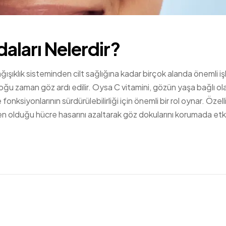
daları Nelerdir?
ğışıklık sisteminden cilt sağlığına kadar birçok alanda önemli iş
 çoğu zaman göz ardı edilir. Oysa C vitamini, gözün yaşa bağlı ol
onksiyonlarının sürdürülebilirliği için önemli bir rol oynar. Özell
n olduğu hücre hasarını azaltarak göz dokularını korumada etkil