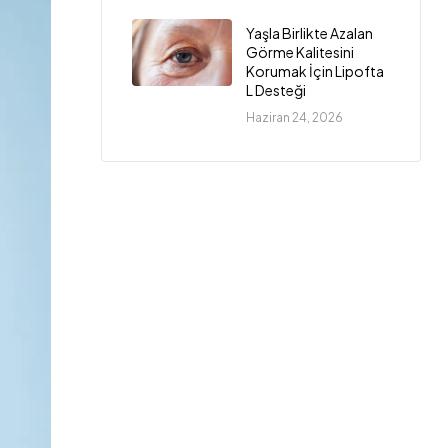
Yaşla Birlikte Azalan
Görme Kalitesini
Korumak İçin Lipofta
L Desteği
Haziran 24, 2026