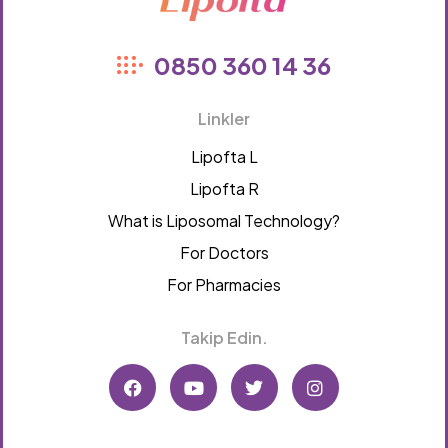
Lipofta
0850 360 14 36
Linkler
Lipofta L
Lipofta R
What is Liposomal Technology?
For Doctors
For Pharmacies
Takip Edin.