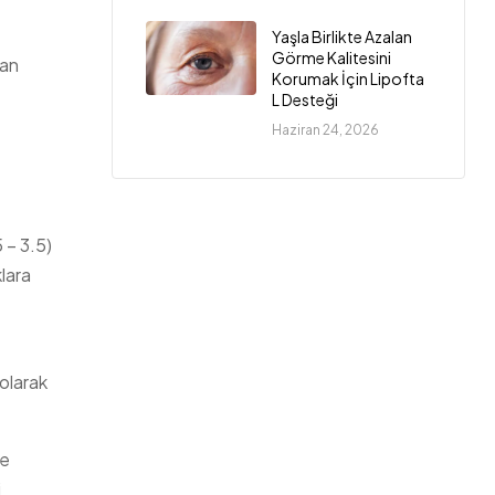
Yaşla Birlikte Azalan
Görme Kalitesini
dan
Korumak İçin Lipofta
L Desteği
Haziran 24, 2026
 – 3.5)
lara
olarak
ve
i