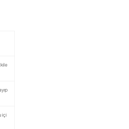
kile
ayıp
 içi