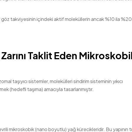
 göz takviyesinin içindeki aktif moleküllerin ancak %10 ila %20
Zarını Taklit Eden Mikroskobi
omal taşıyıcı sistemler, molekülleri sindirim sisteminin yıkıcı
ek (hedefli taşıma) amacıyla tasarlanmıştır.
çevrili mikroskobik (nano boyutlu) yağ kürecikleridir. Bu yapının t