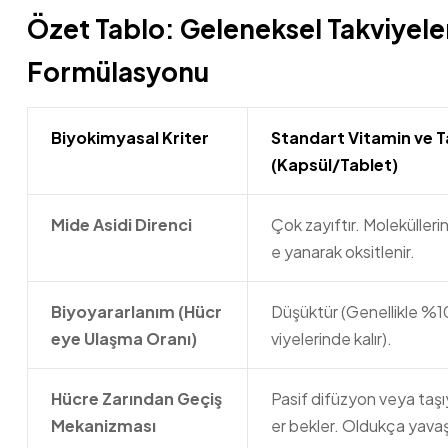
Özet Tablo: Geleneksel Takviyele
Formülasyonu
Biyokimyasal Kriter
Standart Vitamin ve T
(Kapsül/Tablet)
Mide Asidi Direnci
Çok zayıftır. Molekülleri
e yanarak oksitlenir.
Biyoyararlanım (Hücr
Düşüktür (Genellikle %
eye Ulaşma Oranı)
viyelerinde kalır).
Hücre Zarından Geçiş
Pasif difüzyon veya taşıy
Mekanizması
er bekler. Oldukça yavaş