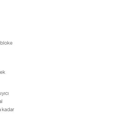
,
 bloke
rek
ıyıcı
al
a kadar