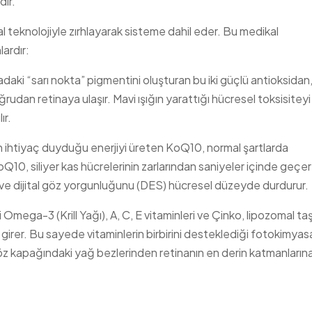
dir.
al teknolojiyle zırhlayarak sisteme dahil eder. Bu medikal
ardır:
daki “sarı nokta” pigmentini oluşturan bu iki güçlü antioksidan
dan retinaya ulaşır. Mavi ışığın yarattığı hücresel toksisiteyi
ır.
n ihtiyaç duyduğu enerjiyi üreten KoQ10, normal şartlarda
Q10, siliyer kas hücrelerinin zarlarından saniyeler içinde geçe
r ve dijital göz yorgunluğunu (DES) hücresel düzeyde durdurur.
 Omega-3 (Krill Yağı), A, C, E vitaminleri ve Çinko, lipozomal taş
irer. Bu sayede vitaminlerin birbirini desteklediği fotokimyas
 göz kapağındaki yağ bezlerinden retinanın en derin katmanların