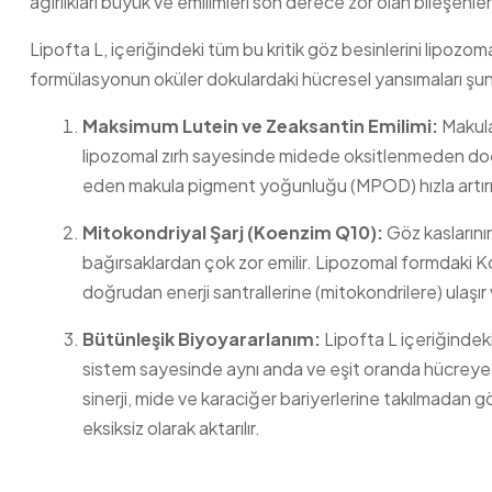
ağırlıkları büyük ve emilimleri son derece zor olan bileşenler
Lipofta L, içeriğindeki tüm bu kritik göz besinlerini lipozom
formülasyonun oküler dokulardaki hücresel yansımaları şunl
Maksimum Lutein ve Zeaksantin Emilimi:
Makula
lipozomal zırh sayesinde midede oksitlenmeden doğru
eden makula pigment yoğunluğu (MPOD) hızla artırıl
Mitokondriyal Şarj (Koenzim Q10):
Göz kaslarını
bağırsaklardan çok zor emilir. Lipozomal formdaki Ko
doğrudan enerji santrallerine (mitokondrilere) ulaşı
Bütünleşik Biyoyararlanım:
Lipofta L içeriğindeki
sistem sayesinde aynı anda ve eşit oranda hücreye g
sinerji, mide ve karaciğer bariyerlerine takılmadan
eksiksiz olarak aktarılır.