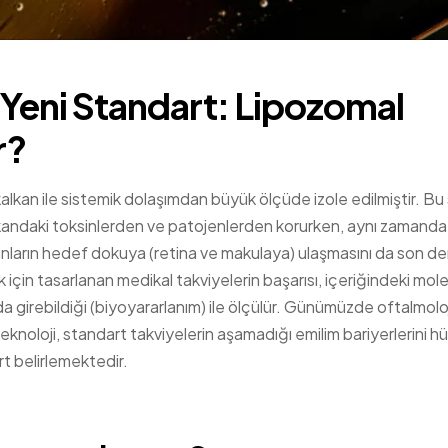
Yeni Standart: Lipozomal
r?
 kalkan ile sistemik dolaşımdan büyük ölçüde izole edilmiştir. Bu
ı kandaki toksinlerden ve patojenlerden korurken, aynı zamanda
idanların hedef dokuya (retina ve makulaya) ulaşmasını da son d
in tasarlanan medikal takviyelerin başarısı, içeriğindeki mole
a girebildiği (biyoyararlanım) ile ölçülür. Günümüzde oftalmolo
teknoloji, standart takviyelerin aşamadığı emilim bariyerlerini h
t belirlemektedir.