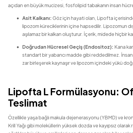
açıdan en büyük mucizesi, fosfolipid tabakanın insan hücre za
Asit Kalkanı:
Göz için hayati olan, Lipofta içerisin
lipozom küreciklerinin içine hapsedilir. Lipozomun dı
aşılamaz bir kalkan oluşturur. İçerik, midede hiçb
Doğrudan Hücresel Geçiş (Endositoz):
Kana karı
standart bir yabancı madde gibi reddedilmez. İnsan hüc
zar birleşerek kaynaşır ve lipozom içindeki yükü do
Lipofta L Formülasyonu: Of
Teslimat
Özellikle yaşa bağlı makula dejenerasyonu (YBMD) ve kroni
Krill Yağı gibi moleküllerin yüksek dozda ve kayıpsız olarak 