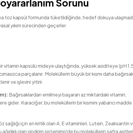
yoyararlanım Sorunu
t veya toz kapsül formunda tüketildiğinde, hedef dokuya ulaşma
yasal yıkım sürecinden geçerler.
r vitamin kapsülü mideye ulaştığında, yüksek asiditeye (pH 1.5
cımasızca parçalanır. Moleküllerin büyük bir kısmı daha bağırsak
r ve işlevini yitirir.
sm):
Bağırsaklardan emilmeyi başaran az miktardaki vitamin,
re gider. Karaciğer, bu moleküllerin bir kısmını yabancı madde 
z sağlığı için en kritik olan A, E vitaminleri, Lutein, Zeaksantin 
ğırlıklı olan sindirim sistemimizde bu moleküllerin safra asitler