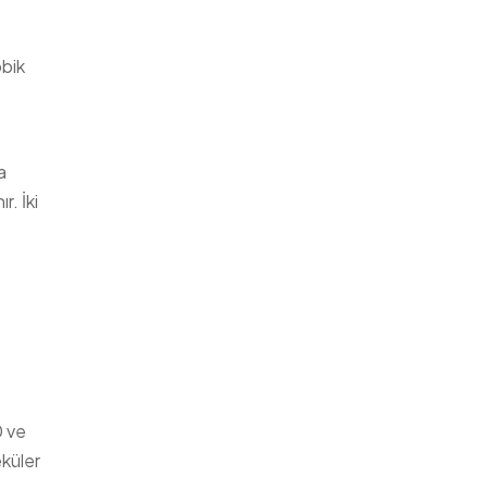
obik
a
r. İki
0 ve
eküler