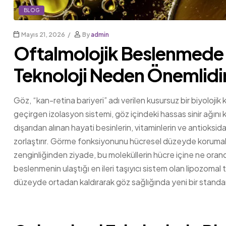
BLOG
Mayıs 21, 2026
By
admin
Oftalmolojik Beslenmede 
Teknoloji Neden Önemlidi
Göz, “kan-retina bariyeri” adı verilen kusursuz bir biyolojik
geçirgen izolasyon sistemi, göz içindeki hassas sinir ağın
dışarıdan alınan hayati besinlerin, vitaminlerin ve antioks
zorlaştırır. Görme fonksiyonunu hücresel düzeyde korumak iç
zenginliğinden ziyade, bu moleküllerin hücre içine ne orand
beslenmenin ulaştığı en ileri taşıyıcı sistem olan lipozomal 
düzeyde ortadan kaldırarak göz sağlığında yeni bir standar