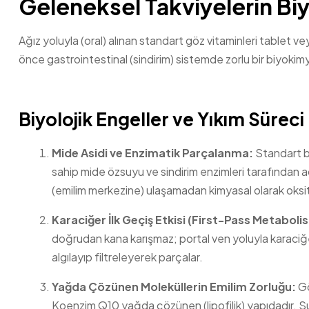
Geleneksel Takviyelerin Bi
Ağız yoluyla (oral) alınan standart göz vitaminleri table
önce gastrointestinal (sindirim) sistemde zorlu bir biyokim
Biyolojik Engeller ve Yıkım Süreci
Mide Asidi ve Enzimatik Parçalanma:
Standart bi
sahip mide özsuyu ve sindirim enzimleri tarafından a
(emilim merkezine) ulaşamadan kimyasal olarak oksitleni
Karaciğer İlk Geçiş Etkisi (First-Pass Metaboli
doğrudan kana karışmaz; portal ven yoluyla karaciğe
algılayıp filtreleyerek parçalar.
Yağda Çözünen Moleküllerin Emilim Zorluğu:
Gö
Koenzim Q10 yağda çözünen (lipofilik) yapıdadır. Su a