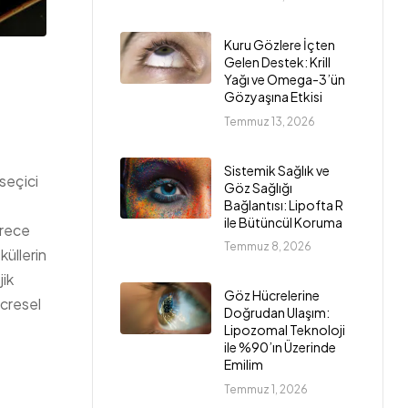
Kuru Gözlere İçten
Gelen Destek: Krill
Yağı ve Omega-3’ün
Gözyaşına Etkisi
Temmuz 13, 2026
Sistemik Sağlık ve
 seçici
Göz Sağlığı
Bağlantısı: Lipofta R
ile Bütüncül Koruma
erece
Temmuz 8, 2026
küllerin
jik
Göz Hücrelerine
ücresel
Doğrudan Ulaşım:
Lipozomal Teknoloji
ile %90’ın Üzerinde
Emilim
Temmuz 1, 2026