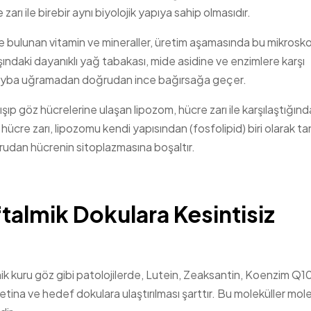
rı ile birebir aynı biyolojik yapıya sahip olmasıdır.
de bulunan vitamin ve mineraller, üretim aşamasında bu mikrosk
şındaki dayanıklı yağ tabakası, mide asidine ve enzimlere karşı
ir kayba uğramadan doğrudan ince bağırsağa geçer.
şıp göz hücrelerine ulaşan lipozom, hücre zarı ile karşılaştığınd
re zarı, lipozomu kendi yapısından (fosfolipid) biri olarak tanı
ğrudan hücrenin sitoplazmasına boşaltır.
talmik Dokulara Kesintisiz
k kuru göz gibi patolojilerde, Lutein, Zeaksantin, Koenzim Q1
retina ve hedef dokulara ulaştırılması şarttır. Bu moleküller mol