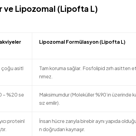
r ve Lipozomal (Lipofta L)
akviyeler
Lipozomal Formülasyon (Lipofta L)
n çoğu asitl
Tam koruma sağlar. Fosfolipid zırh asitten et
nmez.
10 – %20 se
Maksimumdur (Moleküller %90’ın üzerinde k
sız emilir).
ıcı proteinl
İnsan hücre zarıyla birebir aynı yapıda olduğu
tır.
n doğrudan kaynaşır.