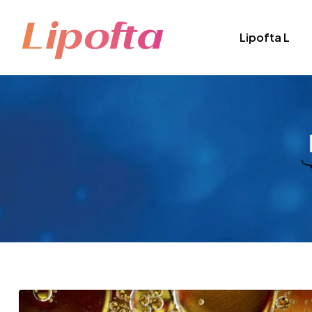
Lipofta L
Lipofta
Sağlığınız
İçin
Doğanın
Lipozomal
Teknolojisi