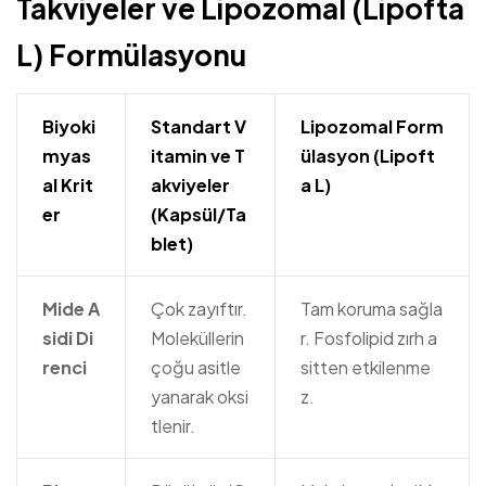
Takviyeler ve Lipozomal (Lipofta
L) Formülasyonu
Biyoki
Standart V
Lipozomal Form
myas
itamin ve T
ülasyon (Lipoft
al Krit
akviyeler
a L)
er
(Kapsül/Ta
blet)
Mide A
Çok zayıftır.
Tam koruma sağla
sidi Di
Moleküllerin
r. Fosfolipid zırh a
renci
çoğu asitle
sitten etkilenme
yanarak oksi
z.
tlenir.