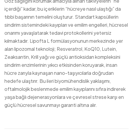
Göz sağlığını korumak amacıyla alınan takviyelerin “ne
içerdiği” kadar, bu içeriklerin “hücreye nasıl ulaştığı” da
tıbbi başarının temelini oluşturur. Standart kapsüllerin
sindirim sistemindeki kayıpları ve emilim engelleri, hücresel
onarımı yavaşlatarak tedavi protokollerini yetersiz
kılmaktadır. Lipofta L formülasyonunun merkezinde yer
alan lipozomal teknoloji; Resveratrol, KoQ10, Lutein,
Zeaksantin, Krill yağı ve güçlü antioksidan kompleksini
sindirim enzimlerinin yıkıcı etkisinden koruyarak, insan
hücre zarıyla kaynaşan nano-taşıyıcılarla doğrudan
hedefe ulaştırır. Bu ileri biyomühendislik yaklaşımı,
oftalmolojik beslenmede emilim kayıplarını sıfıra indirerek
yaşa bağlı dejenerasyonlara ve çevresel strese karşı en
güçlü hücresel savunmayı garanti altına alır.