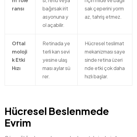
m Tole
sı, reflü veya
i için mide ve bağır
ransı
bağırsak irit
sak çeperini yorm
asyonuna y
az, tahriş etmez.
ol açabilir.
Oftal
Retinada ye
Hücresel teslimat
moloji
terli kan sevi
mekanizması saye
k Etki
yesine ulaş
sinde retina üzeri
Hızı
ması aylar sü
nde etki çok daha
rer.
hızlı başlar.
Hücresel Beslenmede
Evrim