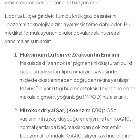
emilimleri son derece zor olan bileşenlerdir.
Lipofta L, içeriğindeki tüm bu kritik göz besinlerini
lipozomal teknolojiyle zırhlayarak sisteme dahil eder. Bu
medikal formülasyonun oküler dokulardaki hücresel
yansımaları şunlardır:
Maksimum Lutein ve Zeaksantin Emilimi:
Makuladaki “sarı nokta” pigmentini oluşturan bu iki
güçlü antioksidan, lipozomal zırh sayesinde
midede oksitlenmeden doğrudan retinaya ulaşır.
Mavi ışığın yarattığı hücresel toksisiteyi bloke eden
makula pigment yoğunluğu (MPOD) hızla artırılır.
Mitokondriyal Şarj (Koenzim Q10):
Göz
kaslarının ihtiyaç duyduğu enerjiyi üreten KoQ10,
normal şartlarda bağırsaklardan çok zor emilir.
Lipozomal formdaki KoQ10, siliyer kas hücrelerinin