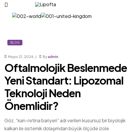
Lipofta
BLOG
Mayıs 21, 2026
By
admin
Oftalmolojik Beslenmede
Yeni Standart: Lipozomal
Teknoloji Neden
Önemlidir?
Göz, “kan-retina bariyeri” adı verilen kusursuz bir biyolojik
kalkan ile sistemik dolaşımdan büyük ölçüde izole