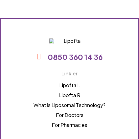
Lipofta
0850 360 14 36
Linkler
Lipofta L
Lipofta R
What is Liposomal Technology?
For Doctors
For Pharmacies