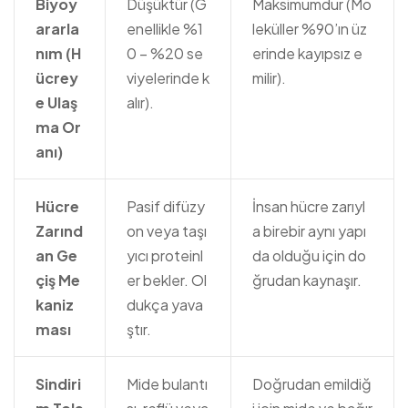
Biyoy
Düşüktür (G
Maksimumdur (Mo
ararla
enellikle %1
leküller %90’ın üz
nım (H
0 – %20 se
erinde kayıpsız e
ücrey
viyelerinde k
milir).
e Ulaş
alır).
ma Or
anı)
Hücre
Pasif difüzy
İnsan hücre zarıyl
Zarınd
on veya taşı
a birebir aynı yapı
an Ge
yıcı proteinl
da olduğu için do
çiş Me
er bekler. Ol
ğrudan kaynaşır.
kaniz
dukça yava
ması
ştır.
Sindiri
Mide bulantı
Doğrudan emildiğ