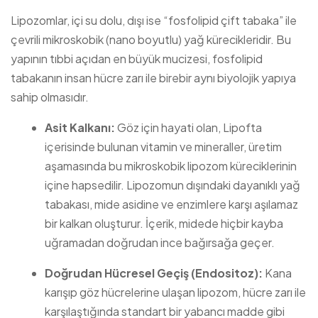
Lipozomlar, içi su dolu, dışı ise “fosfolipid çift tabaka” ile
çevrili mikroskobik (nano boyutlu) yağ kürecikleridir. Bu
yapının tıbbi açıdan en büyük mucizesi, fosfolipid
tabakanın insan hücre zarı ile birebir aynı biyolojik yapıya
sahip olmasıdır.
Asit Kalkanı:
Göz için hayati olan, Lipofta
içerisinde bulunan vitamin ve mineraller, üretim
aşamasında bu mikroskobik lipozom küreciklerinin
içine hapsedilir. Lipozomun dışındaki dayanıklı yağ
tabakası, mide asidine ve enzimlere karşı aşılamaz
bir kalkan oluşturur. İçerik, midede hiçbir kayba
uğramadan doğrudan ince bağırsağa geçer.
Doğrudan Hücresel Geçiş (Endositoz):
Kana
karışıp göz hücrelerine ulaşan lipozom, hücre zarı ile
karşılaştığında standart bir yabancı madde gibi