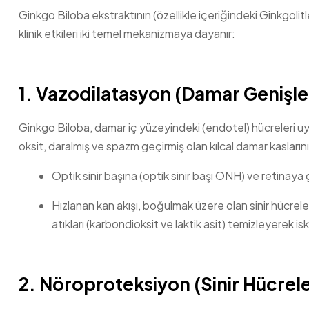
Ginkgo Biloba ekstraktının (özellikle içeriğindeki Ginkgolit
klinik etkileri iki temel mekanizmaya dayanır:
1. Vazodilatasyon (Damar Genişl
Ginkgo Biloba, damar iç yüzeyindeki (endotel) hücreleri uyara
oksit, daralmış ve spazm geçirmiş olan kılcal damar kasların
Optik sinir başına (optik sinir başı ONH) ve retinaya g
Hızlanan kan akışı, boğulmak üzere olan sinir hücrel
atıkları (karbondioksit ve laktik asit) temizleyerek isk
2. Nöroproteksiyon (Sinir Hücrel