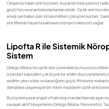
Oksijensiz kalan sinir hücreleri, büyük bir hızla serbest rad
güçlü hücresel antioksidanlardan biridir. Optik sinir hücrele
enerji santralleri olan mitokondrileri çöküşten kurtarır. Sa
sinir liflerinin hayatta kalmasını (nöroproteksiyon) sağlar.
Lipofta R ile Sistemik Nöro
Sistem
Ginkgo Biloba’nın optik sinir üzerindeki bu mucizevi etkile
(standart kapsüller) çok büyük bir emilim (biyoyararlanım) 
asidinin yıkıcı etkisi ve karaciğerin güçlü filtreleme mekan
damarlara ulaşamayan bir etken maddenin optik siniri beslem
Bu biyokimyasal engeli oftalmoloji standartlarında aşan me
savaşan aktif bileşenlerini (Ginkgo Biloba, Resveratrol, Tau