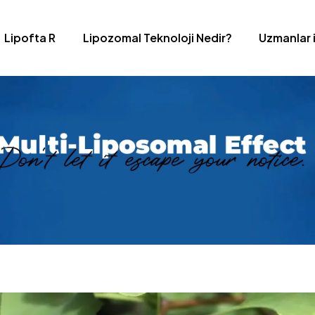
Lipofta R
Lipozomal Teknoloji Nedir?
Uzmanlar 