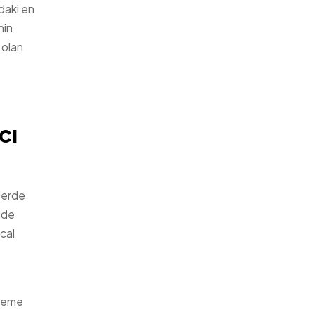
adaki en
nin
 olan
cı
elerde
ide
cal
steme