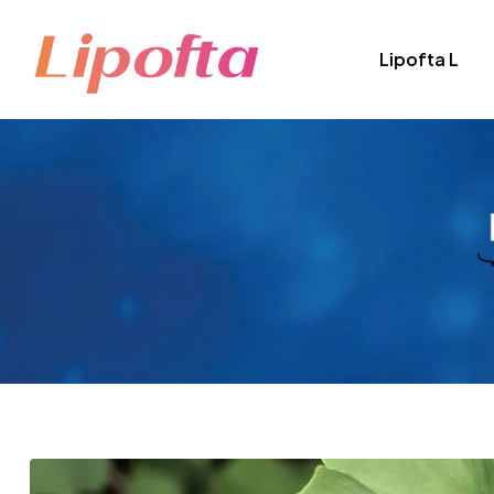
Lipofta L
Lipofta
Sağlığınız
İçin
Doğanın
Lipozomal
Teknolojisi