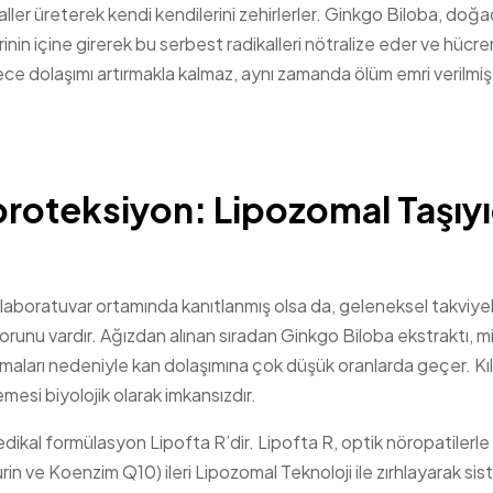
ikaller üreterek kendi kendilerini zehirlerler. Ginkgo Biloba, doğ
rinin içine girerek bu serbest radikalleri nötralize eder ve hücre
dece dolaşımı artırmakla kalmaz, aynı zamanda ölüm emri verilmiş
proteksiyon: Lipozomal Taşıyı
ri laboratuvar ortamında kanıtlanmış olsa da, geleneksel takviy
sorunu vardır. Ağızdan alınan sıradan Ginkgo Biloba ekstraktı, m
izmaları nedeniyle kan dolaşımına çok düşük oranlarda geçer. Kıl
esi biyolojik olarak imkansızdır.
dikal formülasyon Lipofta R’dir. Lipofta R, optik nöropatilerle
rin ve Koenzim Q10) ileri Lipozomal Teknoloji ile zırhlayarak si