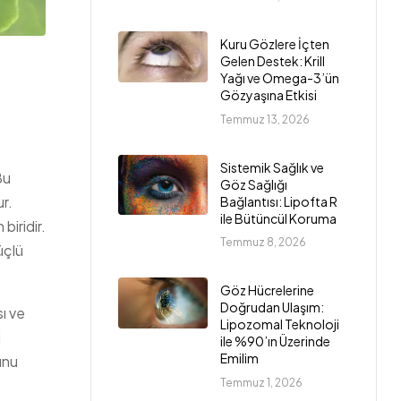
Kuru Gözlere İçten
Gelen Destek: Krill
Yağı ve Omega-3’ün
Gözyaşına Etkisi
Temmuz 13, 2026
Sistemik Sağlık ve
Bu
Göz Sağlığı
r.
Bağlantısı: Lipofta R
ile Bütüncül Koruma
biridir.
Temmuz 8, 2026
üçlü
Göz Hücrelerine
Doğrudan Ulaşım:
ı ve
Lipozomal Teknoloji
i
ile %90’ın Üzerinde
Emilim
unu
Temmuz 1, 2026