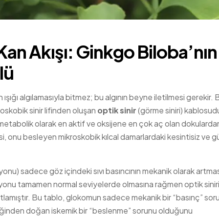
Kan Akışı: Ginkgo Biloba’nın
lü
şığı algılamasıyla bitmez; bu algının beyne iletilmesi gerekir. 
roskobik sinir lifinden oluşan
optik sinir
(görme siniri) kablosudu
metabolik olarak en aktif ve oksijene en çok aç olan dokulardan 
si, onu besleyen mikroskobik kılcal damarlardaki kesintisiz ve g
yonu) sadece göz içindeki sıvı basıncının mekanik olarak artmas
siyonu tamamen normal seviyelerde olmasına rağmen optik sinir
tlamıştır. Bu tablo, glokomun sadece mekanik bir “basınç” sor
zliğinden doğan iskemik bir “beslenme” sorunu olduğunu