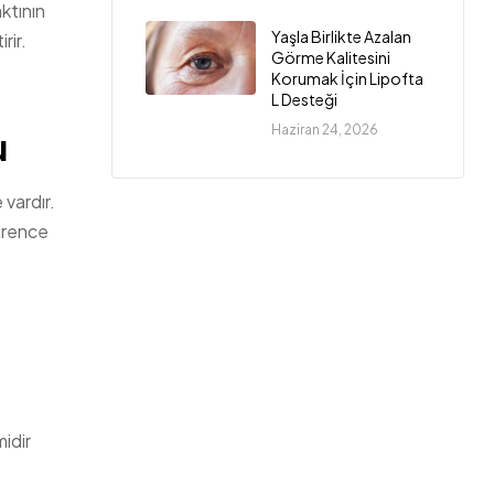
ktının
Yaşla Birlikte Azalan
rir.
Görme Kalitesini
Korumak İçin Lipofta
L Desteği
Haziran 24, 2026
u
 vardır.
dirence
idir