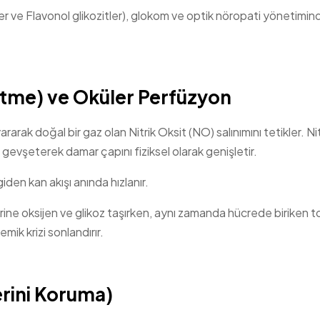
ler ve Flavonol glikozitler), glokom ve optik nöropati yönetimin
etme) ve Oküler Perfüzyon
rak doğal bir gaz olan Nitrik Oksit (NO) salınımını tetikler. Nit
ı gevşeterek damar çapını fiziksel olarak genişletir.
iden kan akışı anında hızlanır.
erine oksijen ve glikoz taşırken, aynı zamanda hücrede biriken t
emik krizi sonlandırır.
erini Koruma)