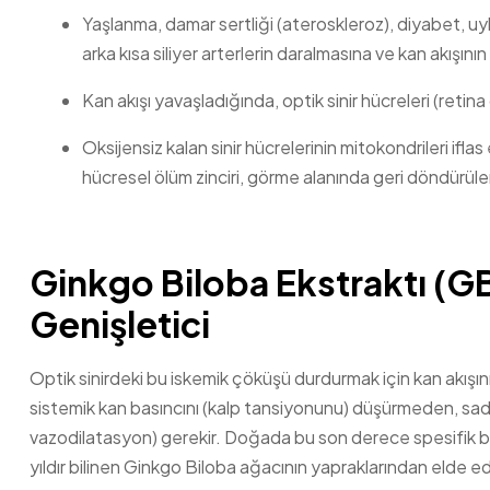
Yaşlanma, damar sertliği (ateroskleroz), diyabet, uyk
arka kısa siliyer arterlerin daralmasına ve kan akışın
Kan akışı yavaşladığında, optik sinir hücreleri (retina 
Oksijensiz kalan sinir hücrelerinin mitokondrileri if
hücresel ölüm zinciri, görme alanında geri döndürüle
Ginkgo Biloba Ekstraktı (G
Genişletici
Optik sinirdeki bu iskemik çöküşü durdurmak için kan akışını a
sistemik kan basıncını (kalp tansiyonunu) düşürmeden, sade
vazodilatasyon) gerekir. Doğada bu son derece spesifik 
yıldır bilinen Ginkgo Biloba ağacının yapraklarından elde ed