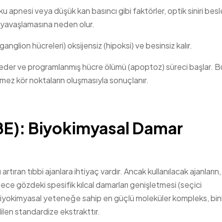
u apnesi veya düşük kan basıncı gibi faktörler, optik siniri bes
ın yavaşlamasına neden olur.
ganglion hücreleri) oksijensiz (hipoksi) ve besinsiz kalır.
las eder ve programlanmış hücre ölümü (apoptoz) süreci başlar. B
mez kör noktaların oluşmasıyla sonuçlanır.
BE): Biyokimyasal Damar
rtıran tıbbi ajanlara ihtiyaç vardır. Ancak kullanılacak ajanların,
ce gözdeki spesifik kılcal damarları genişletmesi (seçici
biyokimyasal yeteneğe sahip en güçlü moleküler kompleks, bin
ilen standardize ekstrakttır.