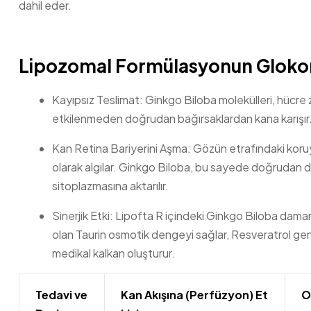
dahil eder.
Lipozomal Formülasyonun Glokom
Kayıpsız Teslimat: Ginkgo Biloba molekülleri, hücre z
etkilenmeden doğrudan bağırsaklardan kana karışır
Kan Retina Bariyerini Aşma: Gözün etrafındaki koruyuc
olarak algılar. Ginkgo Biloba, bu sayede doğrudan da
sitoplazmasına aktarılır.
Sinerjik Etki: Lipofta R içindeki Ginkgo Biloba dama
olan Taurin osmotik dengeyi sağlar, Resveratrol gen
medikal kalkan oluşturur.
Tedavi ve
Kan Akışına (Perfüzyon) Et
O