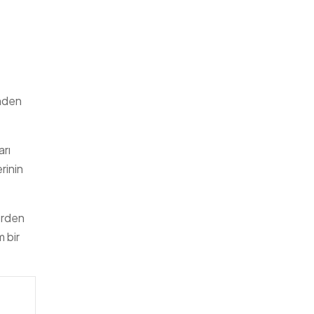
inden
arı
rinin
erden
 bir