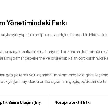
 Yönetimindeki Farkı
arıyla aynı yapıda olan lipozomların içine hapsedilir. Mide asid
.
u bariyerler (kan retina bariyeri), lipozomları dost bir hücre z
ralmış damar çeperlerine ve oksijensiz kalan optik sinir hücrele
rları genişleterek yolu açarken; lipozom içindeki diğer bileşenl
etik yaşlanmayı durdurur. Bu eşzamanlı geçiş, optik sinirde tam
ptik Sinire Ulaşım (Biy
Nöroprotektif Etki