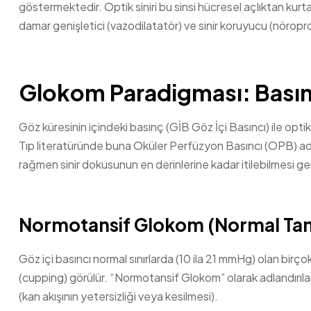
göstermektedir. Optik siniri bu sinsi hücresel açlıktan ku
damar genişletici (vazodilatatör) ve sinir koruyucu (nörop
Glokom Paradigması: Bası
Göz küresinin içindeki basınç (GİB Göz İçi Basıncı) ile opti
Tıp literatüründe buna Oküler Perfüzyon Basıncı (OPB) adı ver
rağmen sinir dokusunun en derinlerine kadar itilebilmesi ger
Normotansif Glokom (Normal Tan
Göz içi basıncı normal sınırlarda (10 ila 21 mmHg) olan bir
(cupping) görülür. “Normotansif Glokom” olarak adlandırılan 
(kan akışının yetersizliği veya kesilmesi).