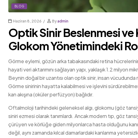
BLOG
Haziran 8, 2026
By
admin
Optik Sinir Beslenmesi ve 
Glokom Yönetimindeki Ro
Görme eylemi, gözün arka tabakasındaki retina hücrelerinin ı
hayati veri aktarımını sağlayan yapı, yaklaşık 1.2 milyon mik
Beynin doğal bir uzantısı olan optik sinir, insan vücudunda 
Görme sinirinin hayatta kalabilmesi ve işlevini sürdürebilme
kan akışına (oküler perfüzyon) bağlıdır.
Oftalmoloji tarihindeki geleneksel algı, glokomu (göz tansi
siniri ezmesi olarak tanımlardı. Ancak modern tıp, göz tan
çürüyen ve körlüğe giden milyonlarca hasta olduğunu kanı
değil, aynı zamanda kılcal damarlardaki kanlanma yetersi