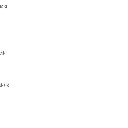
deki
rik
oksik