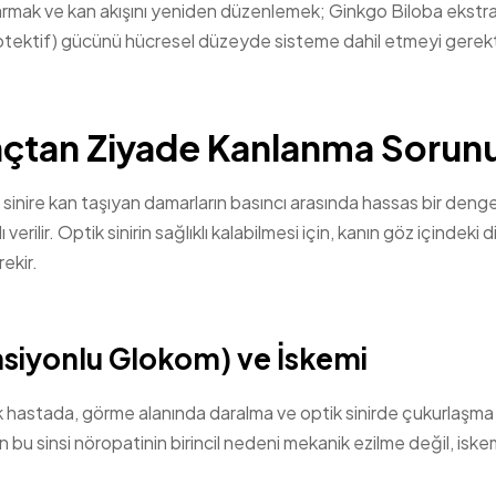
rtarmak ve kan akışını yeniden düzenlemek; Ginkgo Biloba ekstra
rotektif) gücünü hücresel düzeyde sisteme dahil etmeyi gerekti
nçtan Ziyade Kanlanma Sorun
k sinire kan taşıyan damarların basıncı arasında hassas bir denge
ilir. Optik sinirin sağlıklı kalabilmesi için, kanın göz içindeki 
ekir.
siyonlu Glokom) ve İskemi
çok hastada, görme alanında daralma ve optik sinirde çukurlaşma
bu sinsi nöropatinin birincil nedeni mekanik ezilme değil, iskem