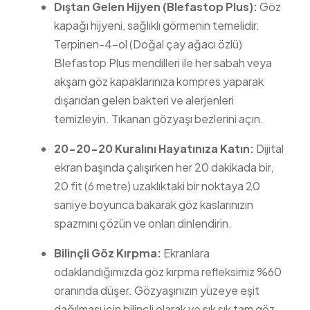
Dıştan Gelen Hijyen (Blefastop Plus):
Göz
kapağı hijyeni, sağlıklı görmenin temelidir.
Terpinen-4-ol (Doğal çay ağacı özlü)
Blefastop Plus mendilleri ile her sabah veya
akşam göz kapaklarınıza kompres yaparak
dışarıdan gelen bakteri ve alerjenleri
temizleyin. Tıkanan gözyaşı bezlerini açın.
20-20-20 Kuralını Hayatınıza Katın:
Dijital
ekran başında çalışırken her 20 dakikada bir,
20 fit (6 metre) uzaklıktaki bir noktaya 20
saniye boyunca bakarak göz kaslarınızın
spazmını çözün ve onları dinlendirin.
Bilinçli Göz Kırpma:
Ekranlara
odaklandığımızda göz kırpma refleksimiz %60
oranında düşer. Gözyaşınızın yüzeye eşit
dağılması için bilinçli olarak ve sık sık tam göz