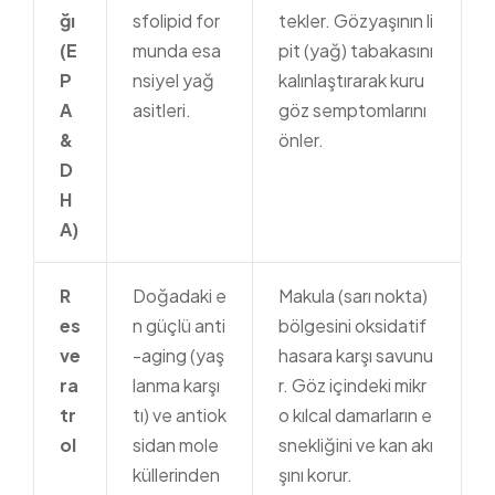
ğı
sfolipid for
tekler. Gözyaşının li
(E
munda esa
pit (yağ) tabakasını
P
nsiyel yağ
kalınlaştırarak kuru
A
asitleri.
göz semptomlarını
&
önler.
D
H
A)
R
Doğadaki e
Makula (sarı nokta)
es
n güçlü anti
bölgesini oksidatif
ve
-aging (yaş
hasara karşı savunu
ra
lanma karşı
r. Göz içindeki mikr
tr
tı) ve antiok
o kılcal damarların e
ol
sidan mole
snekliğini ve kan akı
küllerinden
şını korur.