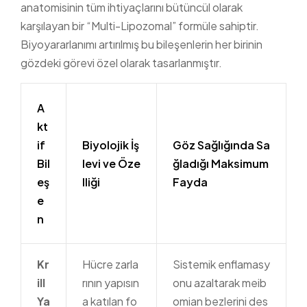
anatomisinin tüm ihtiyaçlarını bütüncül olarak
karşılayan bir “Multi-Lipozomal” formüle sahiptir.
Biyoyararlanımı artırılmış bu bileşenlerin her birinin
gözdeki görevi özel olarak tasarlanmıştır.
A
kt
if
Biyolojik İş
Göz Sağlığında Sa
Bil
levi ve Öze
ğladığı Maksimum
eş
lliği
Fayda
e
n
Kr
Hücre zarla
Sistemik enflamasy
ill
rının yapısın
onu azaltarak meib
Ya
a katılan fo
omian bezlerini des