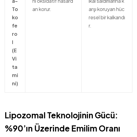
a-
nı oksidatif hasard
ikal saldırılarına k
To
an korur.
arşı koruyan hüc
ko
resel bir kalkandı
fe
r.
ro
l
(E
Vi
ta
mi
ni)
Lipozomal Teknolojinin Gücü:
%90’ın Üzerinde Emilim Oranı