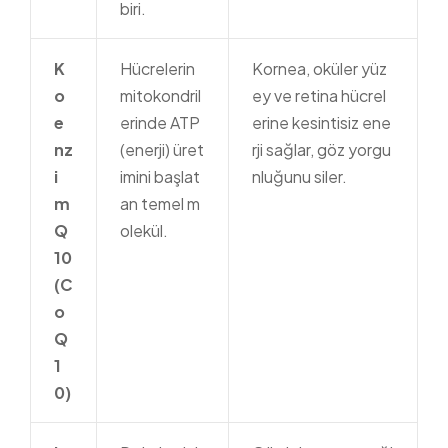
biri.
K
Hücrelerin
Kornea, oküler yüz
o
mitokondril
ey ve retina hücrel
e
erinde ATP
erine kesintisiz ene
nz
(enerji) üret
rji sağlar, göz yorgu
i
imini başlat
nluğunu siler.
m
an temel m
Q
olekül.
10
(C
o
Q
1
0)