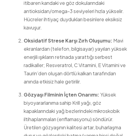
itibaren kandaki ve göz dokularındaki
antioksidan/omega-3 seviyeleri hızla yükselir.
Hücreler ihtiyaç duydukları besinlere eksiksiz
kavuşur.
Oksidatif Strese Karşı Zırh Oluşumu:
Mavi
ekranlardan (telefon, bilgisayar) yayılan yüksek
enerjili ışıkların retinada yarattığı serbest
radikaller; Resveratrol, C Vitamini, E Vitamini ve
Taurin’den oluşan dörtlü kalkan tarafından
anında etkisiz hale getirilir.
Gözyaşı Filminin İçten Onarımı:
Yüksek
biyoyararlanıma sahip Krill yağı, göz
kapaklarındaki yağ bezlerindeki mikroskobik
iltihaplanmaları (enflamasyonu) söndürür.
Üretilen gözyaşının kalitesi artar, buharlaşma
durur ve gözlerdeki batma/yanma hissi doğal