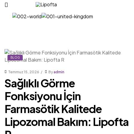
Lipofta
BLOG
Temmuz 15, 2026
By
admin
Sağlıklı Görme
Fonksiyonu İçin
Farmasötik Kalitede
Lipozomal Bakım: Lipofta