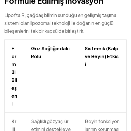
Formüle Edilmiş İnovasyon
Lipofta R, çağdaş bilimin sunduğu en gelişmiş taşıma
sistemi olan lipozomal teknoloji ile doğanın en güçlü
bileşenlerini tek bir kapsülde birleştirir.
F
Göz Sağlığındaki
Sistemik (Kalp
or
Rolü
ve Beyin) Etkis
m
i
ül
Bil
eş
en
i
Kr
Sağlıklı gözyaşı ür
Beyin fonksiyon
ill
etimini destekleye
larının korunması