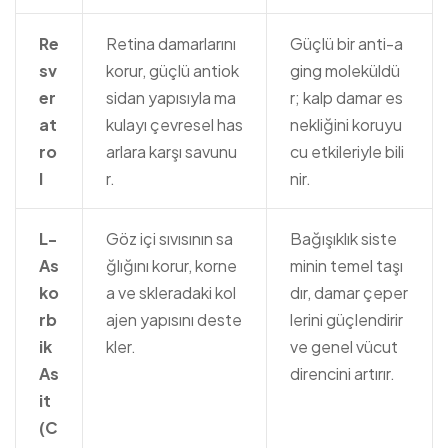
Re
Retina damarlarını
Güçlü bir anti-a
sv
korur, güçlü antiok
ging moleküldü
er
sidan yapısıyla ma
r; kalp damar es
at
kulayı çevresel has
nekliğini koruyu
ro
arlara karşı savunu
cu etkileriyle bili
l
r.
nir.
L-
Göz içi sıvısının sa
Bağışıklık siste
As
ğlığını korur, korne
minin temel taşı
ko
a ve skleradaki kol
dır, damar çeper
rb
ajen yapısını deste
lerini güçlendirir
ik
kler.
ve genel vücut
As
direncini artırır.
it
(C