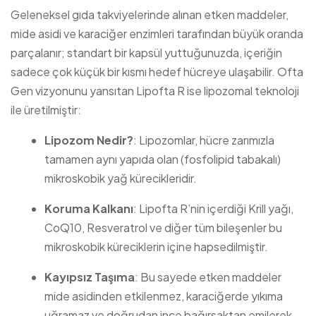
Geleneksel gıda takviyelerinde alınan etken maddeler,
mide asidi ve karaciğer enzimleri tarafından büyük oranda
parçalanır; standart bir kapsül yuttuğunuzda, içeriğin
sadece çok küçük bir kısmı hedef hücreye ulaşabilir. Ofta
Gen vizyonunu yansıtan Lipofta R ise lipozomal teknoloji
ile üretilmiştir:
Lipozom Nedir?
: Lipozomlar, hücre zarımızla
tamamen aynı yapıda olan (fosfolipid tabakalı)
mikroskobik yağ kürecikleridir.
Koruma Kalkanı
: Lipofta R’nin içerdiği Krill yağı,
CoQ10, Resveratrol ve diğer tüm bileşenler bu
mikroskobik küreciklerin içine hapsedilmiştir.
Kayıpsız Taşıma
: Bu sayede etken maddeler
mide asidinden etkilenmez, karaciğerde yıkıma
uğramaz ve doğrudan ince bağırsaktan emilerek