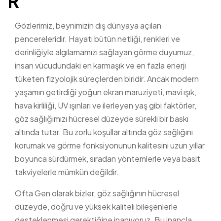
R
Gözlerimiz, beynimizin dış dünyaya açılan
pencereleridir. Hayatı bütün netliği, renkleri ve
derinliğiyle algılamamızı sağlayan görme duyumuz,
insan vücudundaki en karmaşık ve en fazla enerji
tüketen fizyolojik süreçlerden biridir. Ancak modern
yaşamın getirdiği yoğun ekran maruziyeti, mavi ışık,
hava kirliliği, UV ışınları ve ilerleyen yaş gibi faktörler,
göz sağlığımızı hücresel düzeyde sürekli bir baskı
altında tutar. Bu zorlu koşullar altında göz sağlığını
korumak ve görme fonksiyonunun kalitesini uzun yıllar
boyunca sürdürmek, sıradan yöntemlerle veya basit
takviyelerle mümkün değildir.
Ofta Gen olarak bizler, göz sağlığının hücresel
düzeyde, doğru ve yüksek kaliteli bileşenlerle
desteklenmesi gerektiğine inanıyoruz. Bu inançla