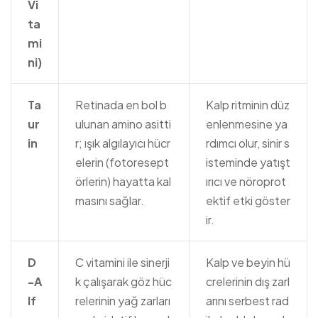
Vi
ta
mi
ni)
Ta
Retinada en bol b
Kalp ritminin düz
ur
ulunan amino asitti
enlenmesine ya
in
r; ışık algılayıcı hücr
rdımcı olur, sinir s
elerin (fotoresept
isteminde yatışt
örlerin) hayatta kal
ırıcı ve nöroprot
masını sağlar.
ektif etki göster
ir.
D
C vitamini ile sinerji
Kalp ve beyin hü
-A
k çalışarak göz hüc
crelerinin dış zarl
lf
relerinin yağ zarları
arını serbest rad