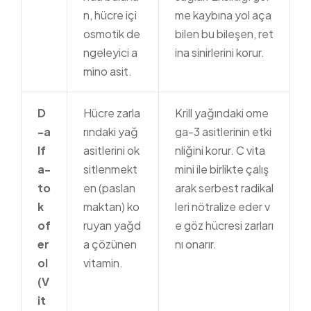
n, hücre içi
me kaybına yol aça
osmotik de
bilen bu bileşen, ret
ngeleyici a
ina sinirlerini korur.
mino asit.
D
Hücre zarla
Krill yağındaki ome
-a
rındaki yağ
ga-3 asitlerinin etki
lf
asitlerini ok
nliğini korur. C vita
a-
sitlenmekt
mini ile birlikte çalış
to
en (paslan
arak serbest radikal
k
maktan) ko
leri nötralize eder v
of
ruyan yağd
e göz hücresi zarları
er
a çözünen
nı onarır.
ol
vitamin.
(V
it