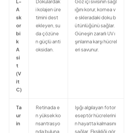
L-
Dokulardak
Göz içi sıvısının sağl
A
i kolajen üre
ığını korur, kornea v
sk
timini dest
e skleradaki doku b
or
ekleyen, su
ütünlüğünü sağlar.
bi
da çözüne
Güneşin zararlı UV ı
k
n güçlü anti
şınlarına karşı hücrel
A
oksidan.
eri savunur.
si
t
(V
it
C)
Ta
Retinada e
Işığı algılayan fotor
ur
n yüksek ko
eseptör hücrelerini
in
nsantrasyo
n hayatta kalmasını
nda buluna
sağlar. Eksikliği gör