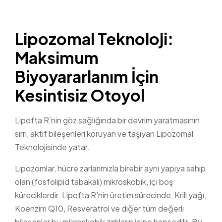
Lipozomal Teknoloji:
Maksimum
Biyoyararlanım İçin
Kesintisiz Otoyol
Lipofta R’nin göz sağlığında bir devrim yaratmasının
sırrı, aktif bileşenleri koruyan ve taşıyan Lipozomal
Teknolojisinde yatar.
Lipozomlar, hücre zarlarımızla birebir aynı yapıya sahip
olan (fosfolipid tabakalı) mikroskobik, içi boş
küreciklerdir. Lipofta R’nin üretim sürecinde, Krill yağı,
Koenzim Q10, Resveratrol ve diğer tüm değerli
bileşenler bu mikroskobik zırhların içine hapsedilir. Bu