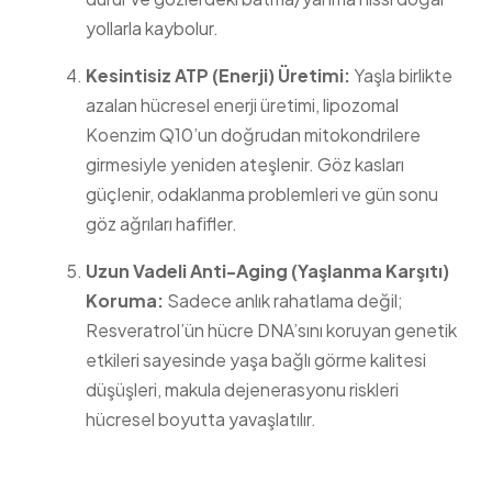
yollarla kaybolur.
Kesintisiz ATP (Enerji) Üretimi:
Yaşla birlikte
azalan hücresel enerji üretimi, lipozomal
Koenzim Q10’un doğrudan mitokondrilere
girmesiyle yeniden ateşlenir. Göz kasları
güçlenir, odaklanma problemleri ve gün sonu
göz ağrıları hafifler.
Uzun Vadeli Anti-Aging (Yaşlanma Karşıtı)
Koruma:
Sadece anlık rahatlama değil;
Resveratrol’ün hücre DNA’sını koruyan genetik
etkileri sayesinde yaşa bağlı görme kalitesi
düşüşleri, makula dejenerasyonu riskleri
hücresel boyutta yavaşlatılır.