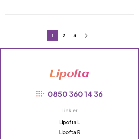
1
2
3
Lipofta
0850 360 14 36
Linkler
Lipofta L
Lipofta R