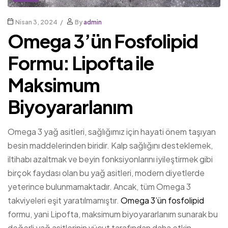
Nisan 3, 2024
By
admin
Omega 3’ün Fosfolipid
Formu: Lipofta ile
Maksimum
Biyoyararlanım
Omega 3 yağ asitleri, sağlığımız için hayati önem taşıyan
besin maddelerinden biridir. Kalp sağlığını desteklemek,
iltihabı azaltmak ve beyin fonksiyonlarını iyileştirmek gibi
birçok faydası olan bu yağ asitleri, modern diyetlerde
yeterince bulunmamaktadır. Ancak, tüm Omega 3
takviyeleri eşit yaratılmamıştır.
Omega 3’ün fosfolipid
formu, yani Lipofta, maksimum biyoyararlanım sunarak bu
değerli yağ asitlerinin vücut tarafından daha etkin