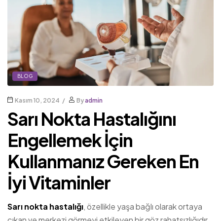
BLOG
Kasım 10, 2024
By
admin
Sarı Nokta Hastalığını
Engellemek İçin
Kullanmanız Gereken En
İyi Vitaminler
Sarı nokta hastalığı
, özellikle yaşa bağlı olarak ortaya
çıkan ve merkezi görmeyi etkileyen bir göz rahatsızlığıdır.