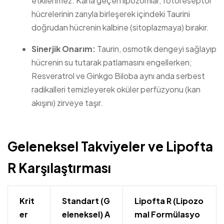
etkilenmez. Kana geçen lipozomlar, fotoreseptör
hücrelerinin zarıyla birleşerek içindeki Taurini
doğrudan hücrenin kalbine (sitoplazmaya) bırakır.
Sinerjik Onarım:
Taurin, osmotik dengeyi sağlayıp
hücrenin su tutarak patlamasını engellerken;
Resveratrol ve Ginkgo Biloba aynı anda serbest
radikalleri temizleyerek oküler perfüzyonu (kan
akışını) zirveye taşır.
Geleneksel Takviyeler ve Lipofta
R Karşılaştırması
Krit
Standart (G
Lipofta R (Lipozo
er
eleneksel) A
mal Formülasyo