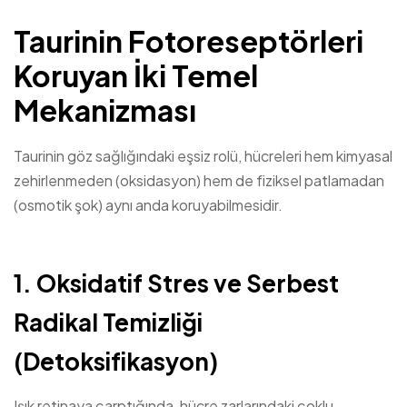
Taurinin Fotoreseptörleri
Koruyan İki Temel
Mekanizması
Taurinin göz sağlığındaki eşsiz rolü, hücreleri hem kimyasal
zehirlenmeden (oksidasyon) hem de fiziksel patlamadan
(osmotik şok) aynı anda koruyabilmesidir.
1. Oksidatif Stres ve Serbest
Radikal Temizliği
(Detoksifikasyon)
Işık retinaya çarptığında, hücre zarlarındaki çoklu