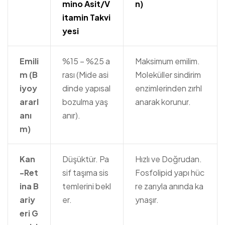
mino Asit/V
n)
itamin Takvi
yesi
Emili
%15 – %25 a
Maksimum emilim.
m (B
rası (Mide asi
Moleküller sindirim
iyoy
dinde yapısal
enzimlerinden zırhl
ararl
bozulma yaş
anarak korunur.
anı
anır).
m)
Kan
Düşüktür. Pa
Hızlı ve Doğrudan.
-Ret
sif taşıma sis
Fosfolipid yapı hüc
ina B
temlerini bekl
re zarıyla anında ka
ariy
er.
ynaşır.
eri G