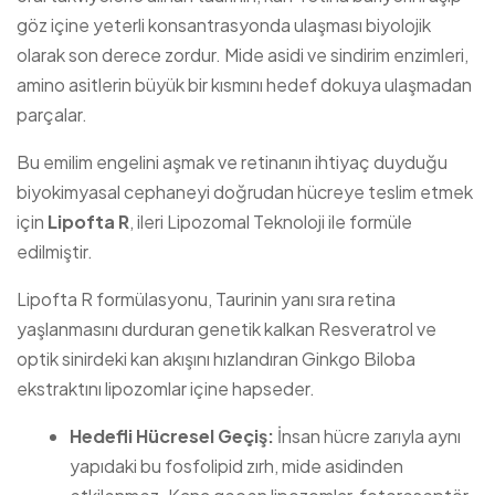
göz içine yeterli konsantrasyonda ulaşması biyolojik
olarak son derece zordur. Mide asidi ve sindirim enzimleri,
amino asitlerin büyük bir kısmını hedef dokuya ulaşmadan
parçalar.
Bu emilim engelini aşmak ve retinanın ihtiyaç duyduğu
biyokimyasal cephaneyi doğrudan hücreye teslim etmek
için
Lipofta R
, ileri Lipozomal Teknoloji ile formüle
edilmiştir.
Lipofta R formülasyonu, Taurinin yanı sıra retina
yaşlanmasını durduran genetik kalkan Resveratrol ve
optik sinirdeki kan akışını hızlandıran Ginkgo Biloba
ekstraktını lipozomlar içine hapseder.
Hedefli Hücresel Geçiş:
İnsan hücre zarıyla aynı
yapıdaki bu fosfolipid zırh, mide asidinden