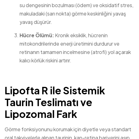
su dengesinin bozulması (ödem) ve oksidatif stres,
makuladaki (sarı nokta) görme keskinliğini yavaş
yavaş düşürür.
Hücre Ölümü:
Kronik eksiklik, hücrenin
mitokondrilerinde enerji üretimini durdurur ve
retinanın tamamen incelmesine (atrofi) yol açarak
kalıcı körlük riskini artırır.
Lipofta R ile Sistemik
Taurin Teslimatı ve
Lipozomal Fark
Görme fonksiyonunu korumak için diyetle veya standart
oral takviyelerle alınan taurinin, kan-retina bariyerini aşıp