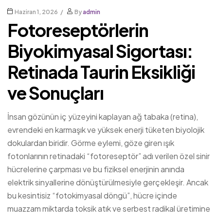
Haziran 1, 2026
By
admin
Fotoreseptörlerin
Biyokimyasal Sigortası:
Retinada Taurin Eksikliği
ve Sonuçları
İnsan gözünün iç yüzeyini kaplayan ağ tabaka (retina),
evrendeki en karmaşık ve yüksek enerji tüketen biyolojik
dokulardan biridir. Görme eylemi, göze giren ışık
fotonlarının retinadaki “fotoreseptör” adı verilen özel sinir
hücrelerine çarpması ve bu fiziksel enerjinin anında
elektrik sinyallerine dönüştürülmesiyle gerçekleşir. Ancak
bu kesintisiz “fotokimyasal döngü”, hücre içinde
muazzam miktarda toksik atık ve serbest radikal üretimine