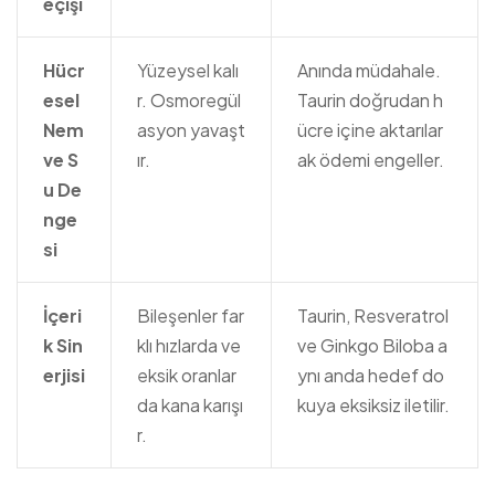
eçişi
Hücr
Yüzeysel kalı
Anında müdahale.
esel
r. Osmoregül
Taurin doğrudan h
Nem
asyon yavaşt
ücre içine aktarılar
ve S
ır.
ak ödemi engeller.
u De
nge
si
İçeri
Bileşenler far
Taurin, Resveratrol
k Sin
klı hızlarda ve
ve Ginkgo Biloba a
erjisi
eksik oranlar
ynı anda hedef do
da kana karışı
kuya eksiksiz iletilir.
r.