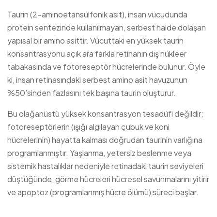
Taurin (2-aminoetansülfonik asit), insan vücudunda
protein sentezinde kullanılmayan, serbest halde dolaşan
yapısal bir amino asittir. Vücuttaki en yüksek taurin
konsantrasyonu açık ara farkla retinanın dış nükleer
tabakasında ve fotoreseptör hücrelerinde bulunur. Öyle
ki, insan retinasındaki serbest amino asit havuzunun
%50’sinden fazlasını tek başına taurin oluşturur.
Bu olağanüstü yüksek konsantrasyon tesadüfi değildir;
fotoreseptörlerin (ışığı algılayan çubuk ve koni
hücrelerinin) hayatta kalması doğrudan taurinin varlığına
programlanmıştır. Yaşlanma, yetersiz beslenme veya
sistemik hastalıklar nedeniyle retinadaki taurin seviyeleri
düştüğünde, görme hücreleri hücresel savunmalarını yitirir
ve apoptoz (programlanmış hücre ölümü) süreci başlar.