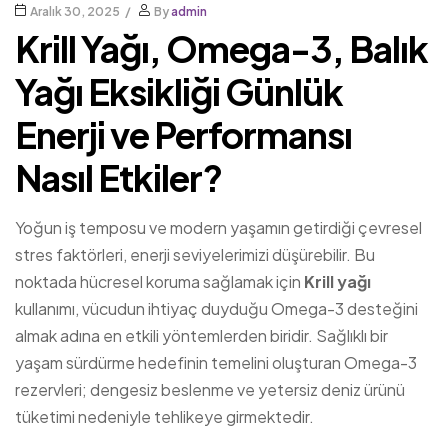
Aralık 30, 2025
By
admin
Krill Yağı, Omega-3, Balık
Yağı Eksikliği Günlük
Enerji ve Performansı
Nasıl Etkiler?
Yoğun iş temposu ve modern yaşamın getirdiği çevresel
stres faktörleri, enerji seviyelerimizi düşürebilir. Bu
noktada hücresel koruma sağlamak için
Krill yağı
kullanımı, vücudun ihtiyaç duyduğu Omega-3 desteğini
almak adına en etkili yöntemlerden biridir. Sağlıklı bir
yaşam sürdürme hedefinin temelini oluşturan Omega-3
rezervleri; dengesiz beslenme ve yetersiz deniz ürünü
tüketimi nedeniyle tehlikeye girmektedir.