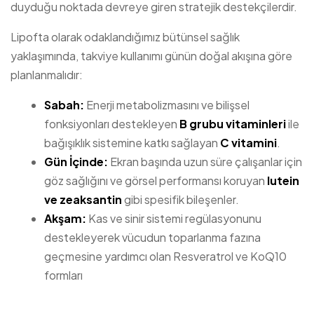
duyduğu noktada devreye giren stratejik destekçilerdir.
Lipofta olarak odaklandığımız bütünsel sağlık
yaklaşımında, takviye kullanımı günün doğal akışına göre
planlanmalıdır:
Sabah:
Enerji metabolizmasını ve bilişsel
fonksiyonları destekleyen
B grubu vitaminleri
ile
bağışıklık sistemine katkı sağlayan
C vitamini
.
Gün İçinde:
Ekran başında uzun süre çalışanlar için
göz sağlığını ve görsel performansı koruyan
lutein
ve zeaksantin
gibi spesifik bileşenler.
Akşam:
Kas ve sinir sistemi regülasyonunu
destekleyerek vücudun toparlanma fazına
geçmesine yardımcı olan Resveratrol ve KoQ10
formları