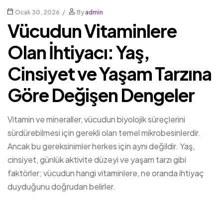
Ocak 30, 2026
By
admin
Vücudun Vitaminlere
Olan İhtiyacı: Yaş,
Cinsiyet ve Yaşam Tarzına
Göre Değişen Dengeler
Vitamin ve mineraller, vücudun biyolojik süreçlerini
sürdürebilmesi için gerekli olan temel mikrobesinlerdir.
Ancak bu gereksinimler herkes için aynı değildir. Yaş,
cinsiyet, günlük aktivite düzeyi ve yaşam tarzı gibi
faktörler; vücudun hangi vitaminlere, ne oranda ihtiyaç
duyduğunu doğrudan belirler.