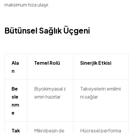
maksimum hıza ulaşır.
Bütünsel Sağlık Üçgeni
Ala
Temel Rolü
Sinerjik Etkisi
n
Be
Biyokimyasal z
Takviyelerin emilimi
sle
emin hazırlar
ni sağlar
nm
e
Tak
Mikrobesin de
Hücresel performa