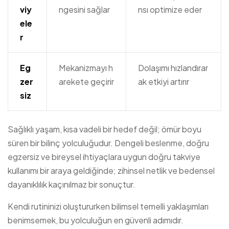
viy
ngesini sağlar
nsı optimize eder
ele
r
Eg
Mekanizmayı h
Dolaşımı hızlandırar
zer
arekete geçirir
ak etkiyi artırır
siz
Sağlıklı yaşam, kısa vadeli bir hedef değil; ömür boyu
süren bir bilinç yolculuğudur. Dengeli beslenme, doğru
egzersiz ve bireysel ihtiyaçlara uygun doğru takviye
kullanımı bir araya geldiğinde; zihinsel netlik ve bedensel
dayanıklılık kaçınılmaz bir sonuçtur.
Kendi rutininizi oluştururken bilimsel temelli yaklaşımları
benimsemek, bu yolculuğun en güvenli adımıdır.