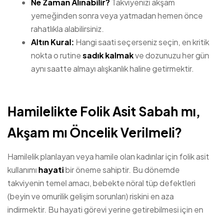
Ne Zaman Alınabilir?
Takviyenizi akşam
yemeğinden sonra veya yatmadan hemen önce
rahatlıkla alabilirsiniz.
Altın Kural:
Hangi saati seçerseniz seçin, en kritik
nokta o rutine
sadık kalmak
ve dozunuzu her gün
aynı saatte almayı alışkanlık haline getirmektir.
Hamilelikte Folik Asit Sabah mı,
Akşam mı Öncelik Verilmeli?
Hamilelik planlayan veya hamile olan kadınlar için folik asit
kullanımı
hayati
bir öneme sahiptir. Bu dönemde
takviyenin temel amacı, bebekte nöral tüp defektleri
(beyin ve omurilik gelişim sorunları) riskini en aza
indirmektir. Bu hayati görevi yerine getirebilmesi için en