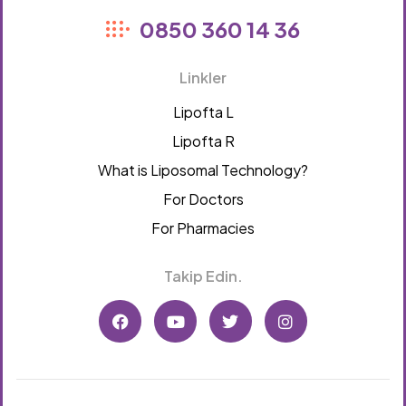
Lipofta
0850 360 14 36
Linkler
Lipofta L
Lipofta R
What is Liposomal Technology?
For Doctors
For Pharmacies
Takip Edin.