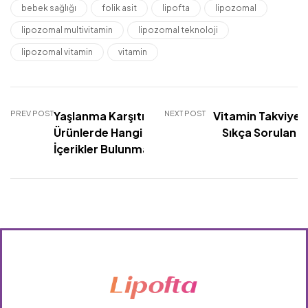
bebek sağlığı
folik asit
lipofta
lipozomal
lipozomal multivitamin
lipozomal teknoloji
lipozomal vitamin
vitamin
PREV POST
Yaşlanma Karşıtı
NEXT POST
Vitamin Takviyeler
Ürünlerde Hangi
Sıkça Sorulan S
İçerikler Bulunmalı?