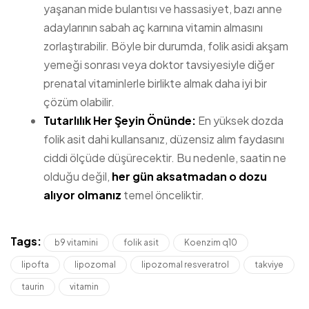
yaşanan mide bulantısı ve hassasiyet, bazı anne
adaylarının sabah aç karnına vitamin almasını
zorlaştırabilir. Böyle bir durumda, folik asidi akşam
yemeği sonrası veya doktor tavsiyesiyle diğer
prenatal vitaminlerle birlikte almak daha iyi bir
çözüm olabilir.
Tutarlılık Her Şeyin Önünde:
En yüksek dozda
folik asit dahi kullansanız, düzensiz alım faydasını
ciddi ölçüde düşürecektir. Bu nedenle, saatin ne
olduğu değil,
her gün aksatmadan o dozu
alıyor olmanız
temel önceliktir.
Tags:
b9 vitamini
folik asit
Koenzim q10
lipofta
lipozomal
lipozomal resveratrol
takviye
taurin
vitamin