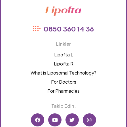
Lipofta
0850 360 14 36
Linkler
Lipofta L
Lipofta R
What is Liposomal Technology?
For Doctors
For Pharmacies
Takip Edin.