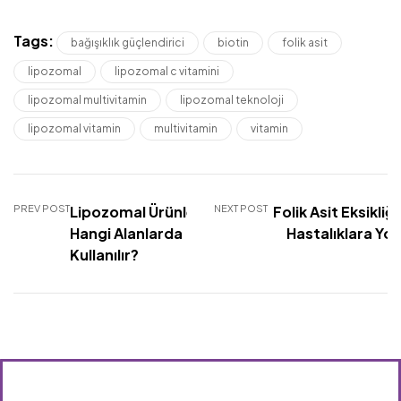
Tags:
bağışıklık güçlendirici
biotin
folik asit
lipozomal
lipozomal c vitamini
lipozomal multivitamin
lipozomal teknoloji
lipozomal vitamin
multivitamin
vitamin
PREV POST
Lipozomal Ürünler
NEXT POST
Folik Asit Eksikliğ
Hangi Alanlarda
Hastalıklara Yol
Kullanılır?