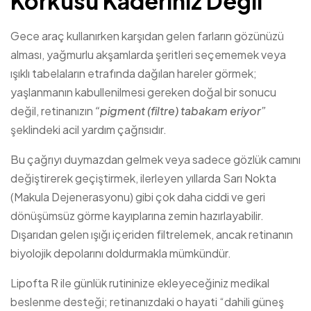
Korkusu Kaderiniz Değil
Gece araç kullanırken karşıdan gelen farların gözünüzü
alması, yağmurlu akşamlarda şeritleri seçememek veya
ışıklı tabelaların etrafında dağılan hareler görmek;
yaşlanmanın kabullenilmesi gereken doğal bir sonucu
değil, retinanızın
“pigment (filtre) tabakam eriyor”
şeklindeki acil yardım çağrısıdır.
Bu çağrıyı duymazdan gelmek veya sadece gözlük camını
değiştirerek geçiştirmek, ilerleyen yıllarda Sarı Nokta
(Makula Dejenerasyonu) gibi çok daha ciddi ve geri
dönüşümsüz görme kayıplarına zemin hazırlayabilir.
Dışarıdan gelen ışığı içeriden filtrelemek, ancak retinanın
biyolojik depolarını doldurmakla mümkündür.
Lipofta R ile günlük rutininize ekleyeceğiniz medikal
beslenme desteği; retinanızdaki o hayati “dahili güneş