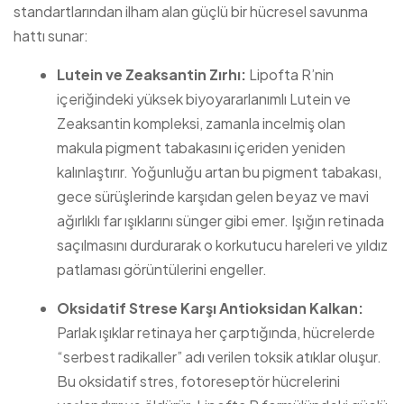
standartlarından ilham alan güçlü bir hücresel savunma
hattı sunar:
Lutein ve Zeaksantin Zırhı:
Lipofta R’nin
içeriğindeki yüksek biyoyararlanımlı Lutein ve
Zeaksantin kompleksi, zamanla incelmiş olan
makula pigment tabakasını içeriden yeniden
kalınlaştırır. Yoğunluğu artan bu pigment tabakası,
gece sürüşlerinde karşıdan gelen beyaz ve mavi
ağırlıklı far ışıklarını sünger gibi emer. Işığın retinada
saçılmasını durdurarak o korkutucu hareleri ve yıldız
patlaması görüntülerini engeller.
Oksidatif Strese Karşı Antioksidan Kalkan:
Parlak ışıklar retinaya her çarptığında, hücrelerde
“serbest radikaller” adı verilen toksik atıklar oluşur.
Bu oksidatif stres, fotoreseptör hücrelerini