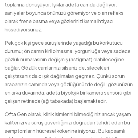
toplarına dönüşüyor. Işıklar adeta camda dağılıyor,
saniyeler boyunca önünüzü göremiyor ve o an refleks
olarak frene basma veya gözlerinizi kısma ihtiyacı
hissediyorsunuz.
Pek çok kişi gece sürüşlerinde yaşadığı bu korkutucu
durumu; ön camın kirli olmasına, yorgunluğa veya sadece
gözlük numarasının değişmiş (astigmat) olabileceğine
bağlar. Gözlük camlarınızı silseniz de, silecekleri
çalıştırsanız da o ışık dağılmaları geçmez. Çünkü sorun
arabanızın camında veya gözlüğünüzde değil; gözünüzün
en arka duvarında, adeta biyolojik bir kamera sensörü gibi
çalışan retinada (ağ tabakada) başlamaktadır.
Ofta Gen olarak, klinik isimlerini bilmediğiniz ancak yaşam
kalitenizi ve sürüş güvenliğinizi doğrudan tehdit eden bu
semptomların hücresel kökenine iniyoruz. Bu kapsamlı