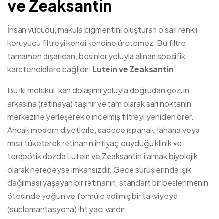
ve Zeaksantin
İnsan vücudu, makula pigmentini oluşturan o sarı renkli
koruyucu filtreyi kendi kendine üretemez. Bu filtre
tamamen dışarıdan, besinler yoluyla alınan spesifik
karotenoidlere bağlıdır:
Lutein ve Zeaksantin.
Bu iki molekül, kan dolaşımı yoluyla doğrudan gözün
arkasına (retinaya) taşınır ve tam olarak sarı noktanın
merkezine yerleşerek o incelmiş filtreyi yeniden örer.
Ancak modern diyetlerle, sadece ıspanak, lahana veya
mısır tüketerek retinanın ihtiyaç duyduğu klinik ve
terapötik dozda Lutein ve Zeaksantin’i almak biyolojik
olarak neredeyse imkansızdır. Gece sürüşlerinde ışık
dağılması yaşayan bir retinanın, standart bir beslenmenin
ötesinde yoğun ve formüle edilmiş bir takviyeye
(suplemantasyona) ihtiyacı vardır.