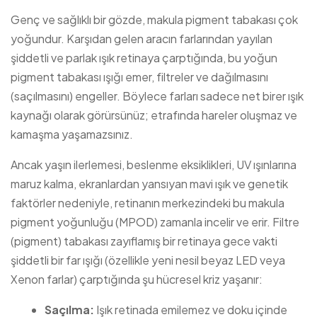
Genç ve sağlıklı bir gözde, makula pigment tabakası çok
yoğundur. Karşıdan gelen aracın farlarından yayılan
şiddetli ve parlak ışık retinaya çarptığında, bu yoğun
pigment tabakası ışığı emer, filtreler ve dağılmasını
(saçılmasını) engeller. Böylece farları sadece net birer ışık
kaynağı olarak görürsünüz; etrafında hareler oluşmaz ve
kamaşma yaşamazsınız.
Ancak yaşın ilerlemesi, beslenme eksiklikleri, UV ışınlarına
maruz kalma, ekranlardan yansıyan mavi ışık ve genetik
faktörler nedeniyle, retinanın merkezindeki bu makula
pigment yoğunluğu (MPOD) zamanla incelir ve erir. Filtre
(pigment) tabakası zayıflamış bir retinaya gece vakti
şiddetli bir far ışığı (özellikle yeni nesil beyaz LED veya
Xenon farlar) çarptığında şu hücresel kriz yaşanır:
Saçılma:
Işık retinada emilemez ve doku içinde