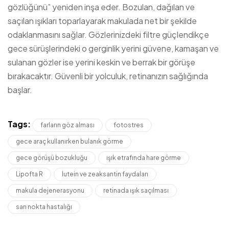
gözlüğünü” yeniden inşa eder. Bozulan, dağılan ve
saçılan ışıkları toparlayarak makulada net bir şekilde
odaklanmasını sağlar. Gözlerinizdeki filtre güçlendikçe
gece sürüşlerindeki o gerginlik yerini güvene, kamaşan ve
sulanan gözler ise yerini keskin ve berrak bir görüşe
bırakacaktır. Güvenli bir yolculuk, retinanızın sağlığında
başlar.
Tags:
farların göz alması
fotostres
gece araç kullanırken bulanık görme
gece görüşü bozukluğu
ışık etrafında hare görme
Lipofta R
lutein ve zeaksantin faydaları
makula dejenerasyonu
retinada ışık saçılması
sarı nokta hastalığı