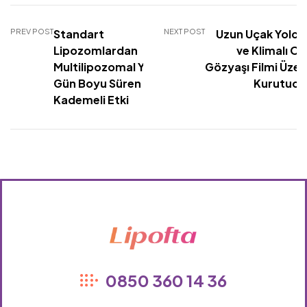
PREV POST
Standart
NEXT POST
Uzun Uçak Yolcul
Lipozomlardan
ve Klimalı Of
Multilipozomal Yapılara:
Gözyaşı Filmi Üzer
Gün Boyu Süren
Kurutucu 
Kademeli Etki
Lipofta
0850 360 14 36