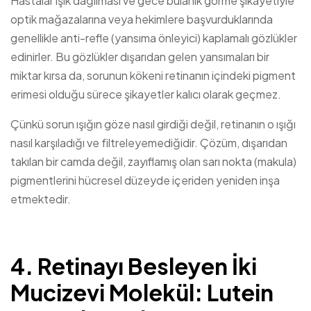
Hastalar ışık dağılması ve gece bulanık görme şikayetiyle
optik mağazalarına veya hekimlere başvurduklarında
genellikle anti-refle (yansıma önleyici) kaplamalı gözlükler
edinirler. Bu gözlükler dışarıdan gelen yansımaları bir
miktar kırsa da, sorunun kökeni retinanın içindeki pigment
erimesi olduğu sürece şikayetler kalıcı olarak geçmez.
Çünkü sorun ışığın göze nasıl girdiği değil, retinanın o ışığı
nasıl karşıladığı ve filtreleyemediğidir. Çözüm, dışarıdan
takılan bir camda değil, zayıflamış olan sarı nokta (makula)
pigmentlerini hücresel düzeyde içeriden yeniden inşa
etmektedir.
4. Retinayı Besleyen İki
Mucizevi Molekül: Lutein