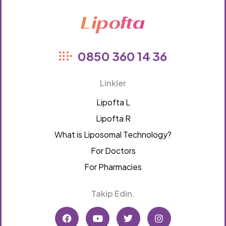
Lipofta
0850 360 14 36
Linkler
Lipofta L
Lipofta R
What is Liposomal Technology?
For Doctors
For Pharmacies
Takip Edin.