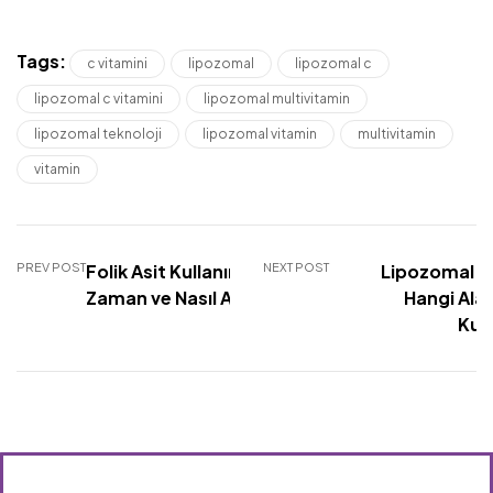
Tags:
c vitamini
lipozomal
lipozomal c
lipozomal c vitamini
lipozomal multivitamin
lipozomal teknoloji
lipozomal vitamin
multivitamin
vitamin
PREV POST
Folik Asit Kullanımı: Ne
NEXT POST
Lipozomal Ü
Zaman ve Nasıl Alınmalı?
Hangi Ala
Kull