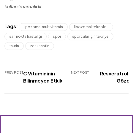
kullanılmamalıdır.
Tags:
lipozomal multivitamin
lipozomal teknoloji
sarı nokta hastalığı
spor
sporcular için takviye
taurin
zeaksantin
PREV POST
C Vitamininin
NEXT POST
Resveratrolu
Bilinmeyen Etkileri
Gözdek