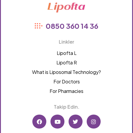
Lipofta
0850 360 14 36
Linkler
Lipofta L
Lipofta R
What is Liposomal Technology?
For Doctors
For Pharmacies
Takip Edin.