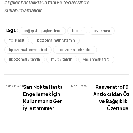
bilgiler hastalıkların tanı ve tedavisinde
kullanılmamalıdır.
Tags:
bağışıklık güçlendirici
biotin
c vitamini
folik asit
lipozomal multivitamin
lipozomal resveratrol
lipozomal teknoloji
lipozomal vitamin
multivitamin
yaşlanmakarşıtı
PREV POST
Sarı Nokta Hastalığını
NEXT POST
Resveratrol’ün
Engellemek İçin
Antioksidan Özell
Kullanmanız Gereken En
ve Bağışıklık S
İyi Vitaminler
Üzerindeki 