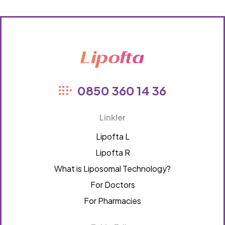
Lipofta
0850 360 14 36
Linkler
Lipofta L
Lipofta R
What is Liposomal Technology?
For Doctors
For Pharmacies