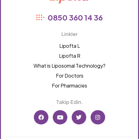
Lipofta
0850 360 14 36
Linkler
Lipofta L
Lipofta R
What is Liposomal Technology?
For Doctors
For Pharmacies
Takip Edin.