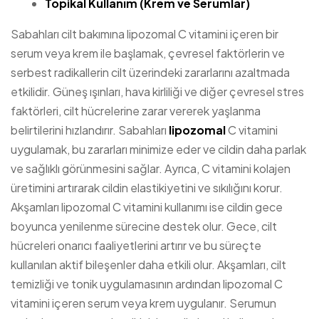
Topikal Kullanım (Krem ve Serumlar)
Sabahları cilt bakımına lipozomal C vitamini içeren bir
serum veya krem ile başlamak, çevresel faktörlerin ve
serbest radikallerin cilt üzerindeki zararlarını azaltmada
etkilidir. Güneş ışınları, hava kirliliği ve diğer çevresel stres
faktörleri, cilt hücrelerine zarar vererek yaşlanma
belirtilerini hızlandırır. Sabahları
lipozomal
C vitamini
uygulamak, bu zararları minimize eder ve cildin daha parlak
ve sağlıklı görünmesini sağlar. Ayrıca, C vitamini kolajen
üretimini artırarak cildin elastikiyetini ve sıkılığını korur.
Akşamları lipozomal C vitamini kullanımı ise cildin gece
boyunca yenilenme sürecine destek olur. Gece, cilt
hücreleri onarıcı faaliyetlerini artırır ve bu süreçte
kullanılan aktif bileşenler daha etkili olur. Akşamları, cilt
temizliği ve tonik uygulamasının ardından lipozomal C
vitamini içeren serum veya krem uygulanır. Serumun