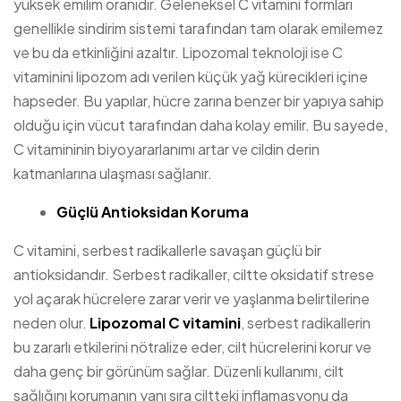
yüksek emilim oranıdır. Geleneksel C vitamini formları
genellikle sindirim sistemi tarafından tam olarak emilemez
ve bu da etkinliğini azaltır. Lipozomal teknoloji ise C
vitaminini lipozom adı verilen küçük yağ kürecikleri içine
hapseder. Bu yapılar, hücre zarına benzer bir yapıya sahip
olduğu için vücut tarafından daha kolay emilir. Bu sayede,
C vitamininin biyoyararlanımı artar ve cildin derin
katmanlarına ulaşması sağlanır.
Güçlü Antioksidan Koruma
C vitamini, serbest radikallerle savaşan güçlü bir
antioksidandır. Serbest radikaller, ciltte oksidatif strese
yol açarak hücrelere zarar verir ve yaşlanma belirtilerine
neden olur.
Lipozomal C vitamini
, serbest radikallerin
bu zararlı etkilerini nötralize eder, cilt hücrelerini korur ve
daha genç bir görünüm sağlar. Düzenli kullanımı, cilt
sağlığını korumanın yanı sıra ciltteki inflamasyonu da