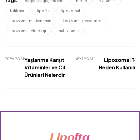
Tags:
bağışıklık güçlendirici
biotin
c vitamini
folik asit
lipofta
lipozomal
lipozomal multivitamin
lipozomal resveratrol
lipozomal teknoloji
multivitamin
PREV POST
Yaşlanma Karşıtı
NEXT POST
Lipozomal Tek
Vitaminler ve Cilt Bakım
Neden Kullanılma
Ürünleri Nelerdir?