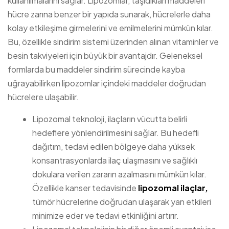
kullanılmalarını sağlar. Lipozomlar, taşıdıkları maddeleri
hücre zarına benzer bir yapıda sunarak, hücrelerle daha
kolay etkileşime girmelerini ve emilmelerini mümkün kılar.
Bu, özellikle sindirim sistemi üzerinden alınan vitaminler ve
besin takviyeleri için büyük bir avantajdır. Geleneksel
formlarda bu maddeler sindirim sürecinde kayba
uğrayabilirken lipozomlar içindeki maddeler doğrudan
hücrelere ulaşabilir.
Lipozomal teknoloji, ilaçların vücutta belirli
hedeflere yönlendirilmesini sağlar. Bu hedefli
dağıtım, tedavi edilen bölgeye daha yüksek
konsantrasyonlarda ilaç ulaşmasını ve sağlıklı
dokulara verilen zararın azalmasını mümkün kılar.
Özellikle kanser tedavisinde
lipozomal ilaçlar,
tümör hücrelerine doğrudan ulaşarak yan etkileri
minimize eder ve tedavi etkinliğini artırır.