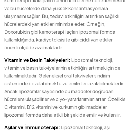
kemoterapötik ilaçların tümör hücrelerine hedeflenmesini
ve bu hücrelerde daha yüksek konsantrasyonlara
ulaşmasını sağlar. Bu, tedavi etkinliğini artırırken sağlıklı
hücrelerdeki yan etkileri minimize eder. Örneğin,
Doxorubicin gibi kemoterapi ilaçları lipozomal formda
kullanıldığında, kardiyotoksisite gibi ciddi yan etkiler
önemli ölçüde azalmaktadır.
Vitamin ve Besin Takviyeleri:
Lipozomal teknoloji,
vitamin ve besin takviyelerinin etkinliğini artırmak için de
kullanılmaktadır. Geleneksel oral takviyeler sindirim
sisteminde bozulabilmekte ve emilimleri azalabilmektedir.
Ancak, lipozomlar sayesinde bu maddeler doğrudan
hücrelere ulaşabilirler ve biyo-yararlanımları artar. Özellikle
C vitamini, B12 vitamini ve kurkumin gibi maddeler
lipozomal formda daha etkili bir şekilde emilir ve kullanılır.
Aşılar ve İmmünoterapi:
Lipozomal teknoloji, aşı