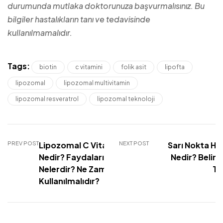
durumunda mutlaka doktorunuza başvurmalısınız. Bu
bilgiler hastalıkların tanı ve tedavisinde
kullanılmamalıdır.
Tags:
biotin
c vitamini
folik asit
lipofta
lipozomal
lipozomal multivitamin
lipozomal resveratrol
lipozomal teknoloji
PREV POST
Lipozomal C Vitamini
NEXT POST
Sarı Nokta Has
Nedir? Faydaları
Nedir? Belirti
Nelerdir? Ne Zaman
Te
Kullanılmalıdır?