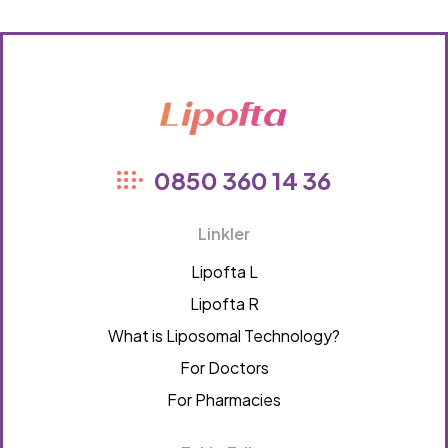
Lipofta
0850 360 14 36
Linkler
Lipofta L
Lipofta R
What is Liposomal Technology?
For Doctors
For Pharmacies