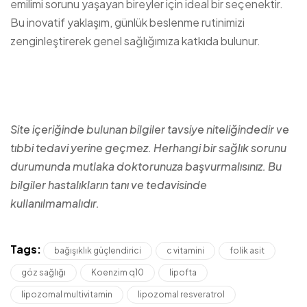
emilimi sorunu yaşayan bireyler için ideal bir seçenektir.
Bu inovatif yaklaşım, günlük beslenme rutinimizi
zenginleştirerek genel sağlığımıza katkıda bulunur.
Site içeriğinde bulunan bilgiler tavsiye niteliğindedir ve
tıbbi tedavi yerine geçmez. Herhangi bir sağlık sorunu
durumunda mutlaka doktorunuza başvurmalısınız. Bu
bilgiler hastalıkların tanı ve tedavisinde
kullanılmamalıdır.
Tags:
bağışıklık güçlendirici
c vitamini
folik asit
göz sağlığı
Koenzim q10
lipofta
lipozomal multivitamin
lipozomal resveratrol