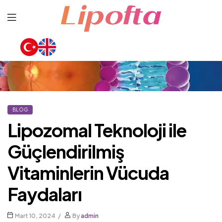
Lipofta
BLOG
Lipozomal Teknoloji ile
Güçlendirilmiş
Vitaminlerin Vücuda
Faydaları
Mart 10, 2024
By
admin