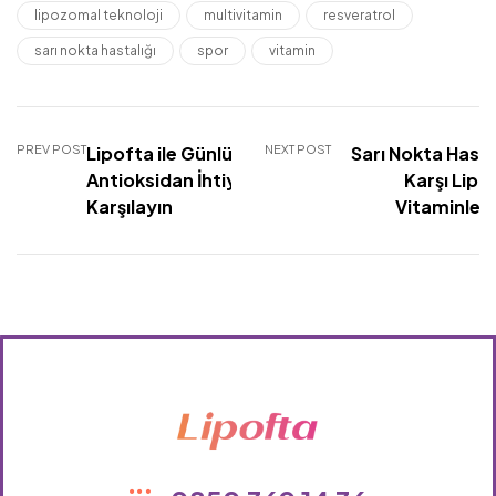
lipozomal teknoloji
multivitamin
resveratrol
sarı nokta hastalığı
spor
vitamin
PREV POST
Lipofta ile Günlük
NEXT POST
Sarı Nokta Hasta
Antioksidan İhtiyacınızı
Karşı Lip
Karşılayın
Vitaminleri
Lipofta